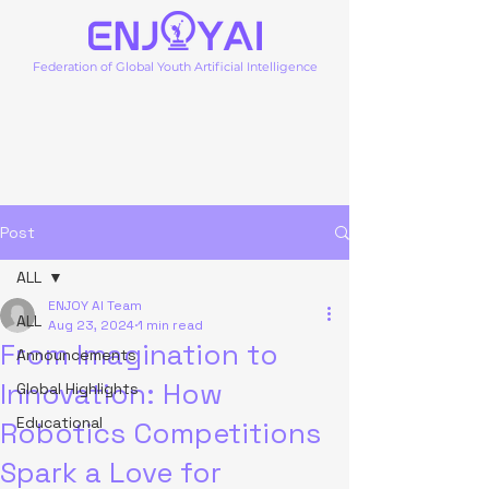
Federation of Global Youth Artificial Intelligence
Post
ALL
ENJOY AI Team
ALL
Aug 23, 2024
1 min read
From Imagination to
Announcements
Innovation: How
Global Highlights
Educational
Robotics Competitions
Spark a Love for